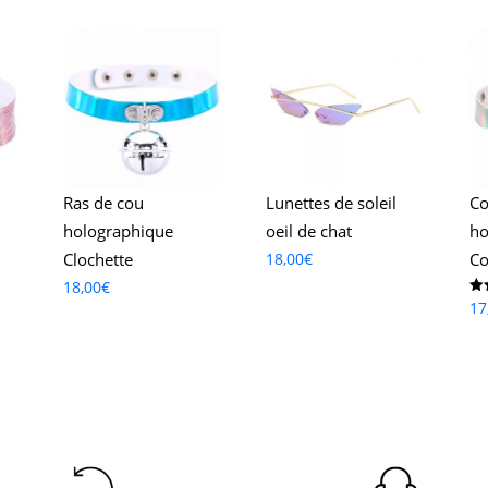
Ras de cou
Lunettes de soleil
Co
holographique
oeil de chat
ho
Clochette
18,00
€
Co
18,00
€
No
17
5.0
su