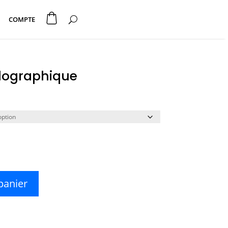
COMPTE
lographique
panier