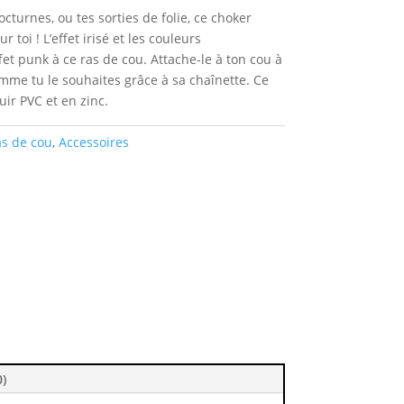
nocturnes, ou tes sorties de folie, ce choker
 toi ! L’effet irisé et les couleurs
t punk à ce ras de cou. Attache-le à ton cou à
comme tu le souhaites grâce à sa chaînette. Ce
uir PVC et en zinc.
as de cou
,
Accessoires
0)