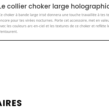
Le collier choker large holograph
Ce choker à bande large irisé donnera une touche travaillée à tes t
encore pour tes virées nocturnes. Porte cet accessoire, met en valeu
avec les couleurs arc-en-ciel et les textures de ce choker et reflète 
t'entourent.
AIRES