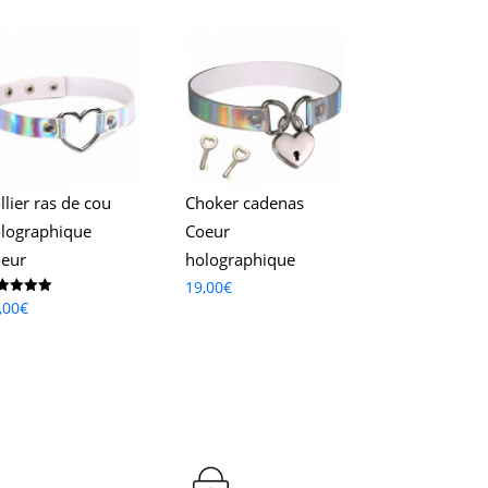
llier ras de cou
Choker cadenas
lographique
Coeur
eur
holographique
19,00
€
te
,00
€
0
r 5