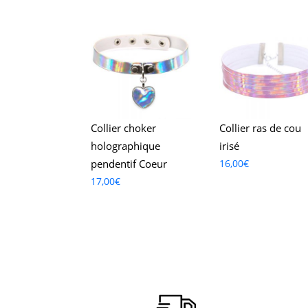
Collier choker
Collier ras de cou
holographique
irisé
pendentif Coeur
16,00
€
17,00
€