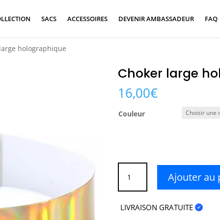
LLECTION
SACS
ACCESSOIRES
DEVENIR AMBASSADEUR
FAQ
large holographique
Choker large ho
16,00
€
Couleur
quantité
Ajouter au 
de
Choker
large
LIVRAISON GRATUITE
holographique